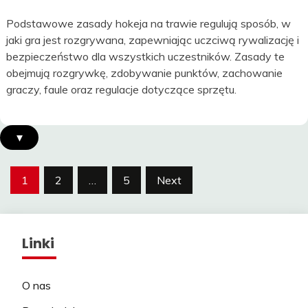
Podstawowe zasady hokeja na trawie regulują sposób, w
jaki gra jest rozgrywana, zapewniając uczciwą rywalizację i
bezpieczeństwo dla wszystkich uczestników. Zasady te
obejmują rozgrywkę, zdobywanie punktów, zachowanie
graczy, faule oraz regulacje dotyczące sprzętu.
▾
Posts
1
2
…
5
Next
pagination
Linki
O nas