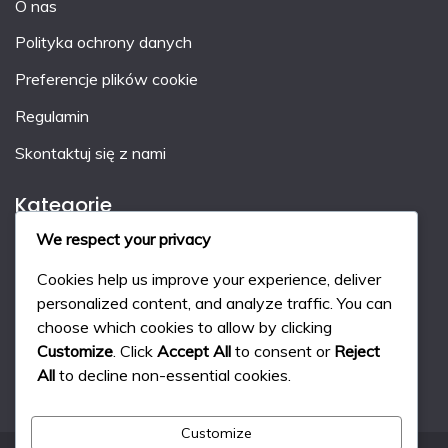
O nas
Polityka ochrony danych
Preferencje plików cookie
Regulamin
Skontaktuj się z nami
Kategorie
We respect your privacy
Kary w hokeju na trawie
Cookies help us improve your experience, deliver
System punktacji w hokeju na trawie
personalized content, and analyze traffic. You can
choose which cookies to allow by clicking
Zasady gry w hokeja na trawie
Customize
. Click
Accept All
to consent or
Reject
All
to decline non-essential cookies.
Customize