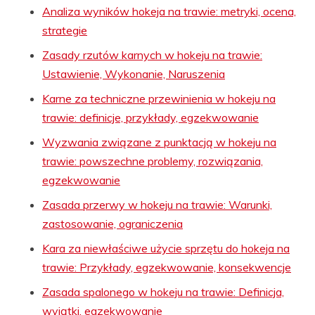
Analiza wyników hokeja na trawie: metryki, ocena,
strategie
Zasady rzutów karnych w hokeju na trawie:
Ustawienie, Wykonanie, Naruszenia
Karne za techniczne przewinienia w hokeju na
trawie: definicje, przykłady, egzekwowanie
Wyzwania związane z punktacją w hokeju na
trawie: powszechne problemy, rozwiązania,
egzekwowanie
Zasada przerwy w hokeju na trawie: Warunki,
zastosowanie, ograniczenia
Kara za niewłaściwe użycie sprzętu do hokeja na
trawie: Przykłady, egzekwowanie, konsekwencje
Zasada spalonego w hokeju na trawie: Definicja,
wyjątki, egzekwowanie