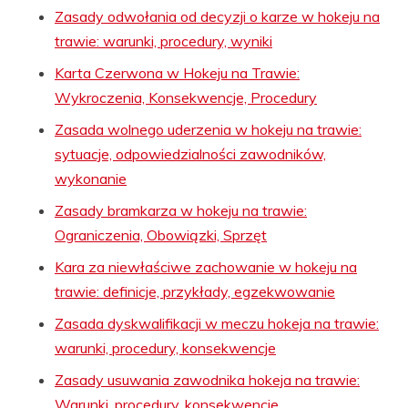
Zasady odwołania od decyzji o karze w hokeju na
trawie: warunki, procedury, wyniki
Karta Czerwona w Hokeju na Trawie:
Wykroczenia, Konsekwencje, Procedury
Zasada wolnego uderzenia w hokeju na trawie:
sytuacje, odpowiedzialności zawodników,
wykonanie
Zasady bramkarza w hokeju na trawie:
Ograniczenia, Obowiązki, Sprzęt
Kara za niewłaściwe zachowanie w hokeju na
trawie: definicje, przykłady, egzekwowanie
Zasada dyskwalifikacji w meczu hokeja na trawie:
warunki, procedury, konsekwencje
Zasady usuwania zawodnika hokeja na trawie:
Warunki, procedury, konsekwencje