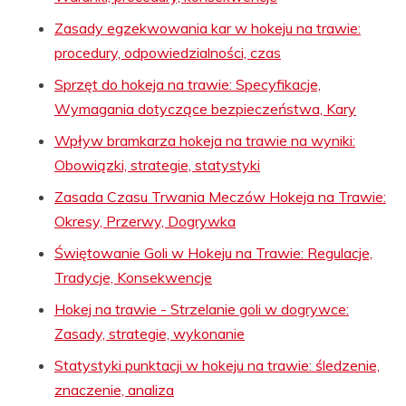
Zasady egzekwowania kar w hokeju na trawie:
procedury, odpowiedzialności, czas
Sprzęt do hokeja na trawie: Specyfikacje,
Wymagania dotyczące bezpieczeństwa, Kary
Wpływ bramkarza hokeja na trawie na wyniki:
Obowiązki, strategie, statystyki
Zasada Czasu Trwania Meczów Hokeja na Trawie:
Okresy, Przerwy, Dogrywka
Świętowanie Goli w Hokeju na Trawie: Regulacje,
Tradycje, Konsekwencje
Hokej na trawie - Strzelanie goli w dogrywce:
Zasady, strategie, wykonanie
Statystyki punktacji w hokeju na trawie: śledzenie,
znaczenie, analiza