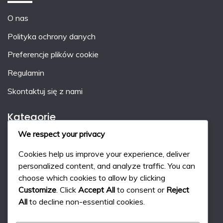
O nas
Polityka ochrony danych
Preferencje plików cookie
Regulamin
Skontaktuj się z nami
Kategorie
We respect your privacy
Kary w hokeju na trawie
Cookies help us improve your experience, deliver
System punktacji w hokeju na trawie
personalized content, and analyze traffic. You can
choose which cookies to allow by clicking
Zasady gry w hokeja na trawie
Customize
. Click
Accept All
to consent or
Reject
All
to decline non-essential cookies.