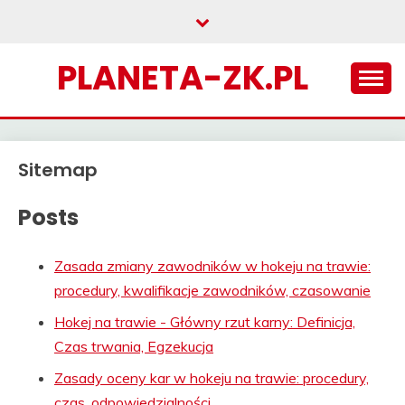
Skip
to
content
PLANETA-ZK.PL
Sitemap
Posts
Zasada zmiany zawodników w hokeju na trawie:
procedury, kwalifikacje zawodników, czasowanie
Hokej na trawie - Główny rzut karny: Definicja,
Czas trwania, Egzekucja
Zasady oceny kar w hokeju na trawie: procedury,
czas, odpowiedzialności