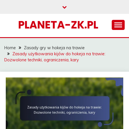
Skip
to
content
PLANETA-ZK.PL
Home
Zasady gry w hokeja na trawie
Zasady użytkowania kijów do hokeja na trawie:
Dozwolone techniki, ograniczenia, kary