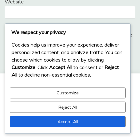
Website
We respect your privacy
Save my name, email, and website in this browser for the
next time I comment.
Cookies help us improve your experience, deliver
personalized content, and analyze traffic. You can
choose which cookies to allow by clicking
Customize
. Click
Accept All
to consent or
Reject
All
to decline non-essential cookies.
Linki
Customize
O nas
Reject All
Przeglądaj
Accept All
Skontaktuj się z nami