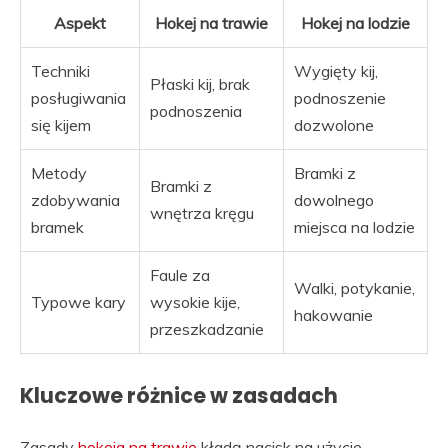
Aspekt
Hokej na trawie
Hokej na lodzie
Techniki
Wygięty kij,
Płaski kij, brak
posługiwania
podnoszenie
podnoszenia
się kijem
dozwolone
Metody
Bramki z
Bramki z
zdobywania
dowolnego
wnętrza kręgu
bramek
miejsca na lodzie
Faule za
Walki, potykanie,
Typowe kary
wysokie kije,
hakowanie
przeszkadzanie
Kluczowe różnice w zasadach
Zasady
hokeja na trawie
kładą nacisk na użycie