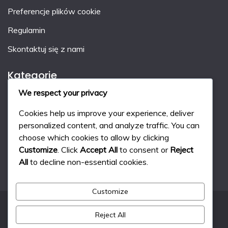
Preferencje plików cookie
Regulamin
Skontaktuj się z nami
Kategorie
We respect your privacy
Kary w hokeju na trawie
Cookies help us improve your experience, deliver
System punktacji w hokeju na trawie
personalized content, and analyze traffic. You can
choose which cookies to allow by clicking
Zasady gry w hokeja na trawie
Customize
. Click
Accept All
to consent or
Reject
All
to decline non-essential cookies.
Customize
Reject All
All Rights Reserved 2024.