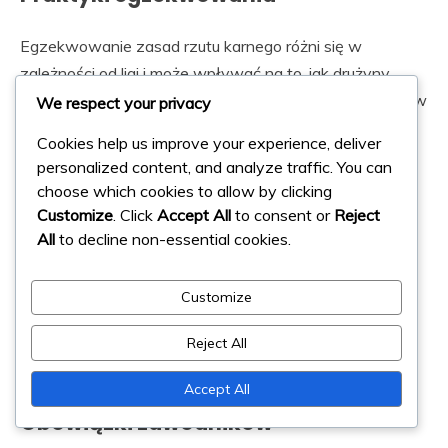
Egzekwowanie zasad rzutu karnego różni się w
zależności od ligi i może wpływać na to, jak drużyny
podchodzą do tych sytuacji. Sędziowie mają swobodę w
We respect your privacy
interpretacji fauli i naruszeń, co może prowadzić do
Cookies help us improve your experience, deliver
niespójności. Zrozumienie, jak sędziowie w danej lidze
personalized content, and analyze traffic. You can
egzekwują te zasady, może pomóc drużynom
choose which cookies to allow by clicking
dostosować swoje strategie odpowiednio.
Customize
. Click
Accept All
to consent or
Reject
All
to decline non-essential cookies.
Trenerzy i zawodnicy powinni zapoznać się z
tendencjami sędziów, ponieważ może to dostarczyć
Customize
informacji na temat tego, jak surowi lub pobłażliwi mogą
być w odniesieniu do niektórych przewinień. Ta wiedza
Reject All
może stanowić taktyczną przewagę podczas meczów.
Accept All
Obowiązki zawodników