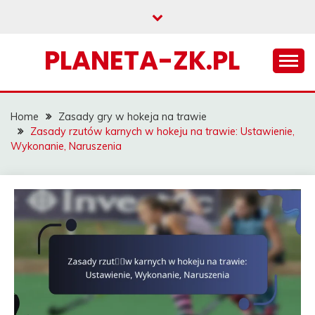
Skip
to
content
PLANETA-ZK.PL
Home
Zasady gry w hokeja na trawie
Zasady rzutów karnych w hokeju na trawie: Ustawienie,
Wykonanie, Naruszenia