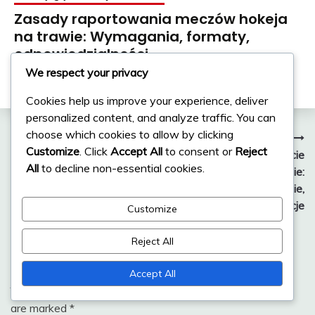
Zasady raportowania meczów hokeja
na trawie: Wymagania, formaty,
odpowiedzialności
We respect your privacy
16/02/2026
Emily Carterson
Cookies help us improve your experience, deliver
personalized content, and analyze traffic. You can
choose which cookies to allow by clicking
Post
Previous:
Next:
Customize
. Click
Accept All
to consent or
Reject
Kara za opóźnienie gry w
Kara za niewłaściwe użycie
navigation
All
to decline non-essential cookies.
hokeju na trawie: sytuacje,
sprzętu do hokeja na trawie:
egzekwowanie,
Przykłady, egzekwowanie,
konsekwencje
konsekwencje
Customize
Reject All
Leave a Reply
Accept All
Your email address will not be published.
Required fields
are marked
*