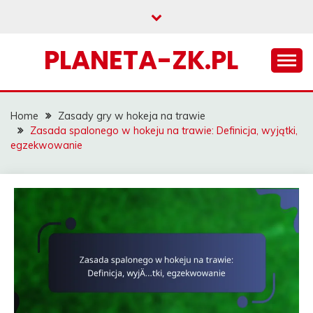
Skip
to
content
PLANETA-ZK.PL
Home
Zasady gry w hokeja na trawie
Zasada spalonego w hokeju na trawie: Definicja, wyjątki,
egzekwowanie